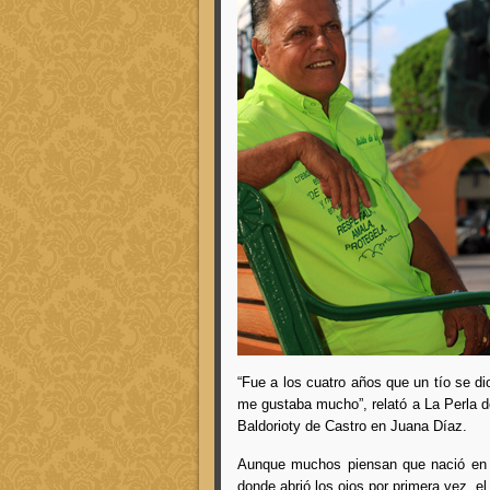
“Fue a los cuatro años que un tío se di
me gustaba mucho”, relató a La Perla d
Baldorioty de Castro en Juana Díaz.
Aunque muchos piensan que nació en el
donde abrió los ojos por primera vez, el