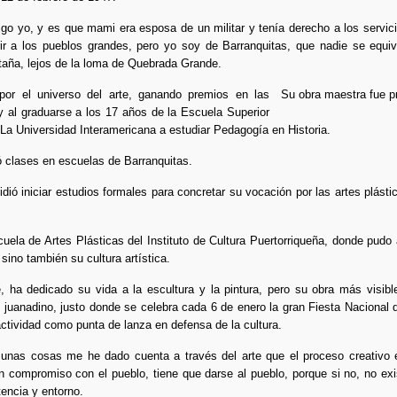
igo yo, y es que mami era esposa de un militar y tenía derecho a los servici
 a los pueblos grandes, pero yo soy de Barranquitas, que nadie se equiv
ntaña, lejos de la loma de Quebrada Grande.
or el universo del arte, ganando premios en las
Su obra maestra fue pr
 y al graduarse a los 17 años de la Escuela Superior
La Universidad Interamericana a estudiar Pedagogía en Historia.
ó clases en escuelas de Barranquitas.
ió iniciar estudios formales para concretar su vocación por las artes plásti
la de Artes Plásticas del Instituto de Cultura Puertorriqueña, donde pudo
 sino también su cultura artística.
, ha dedicado su vida a la escultura y la pintura, pero su obra más visi
 juanadino, justo donde se celebra cada 6 de enero la gran Fiesta Nacional 
actividad como punta de lanza en defensa de la cultura.
unas cosas me he dado cuenta a través del arte que el proceso creativo e
n compromiso con el pueblo, tiene que darse al pueblo, porque si no, no exi
tencia y entorno.