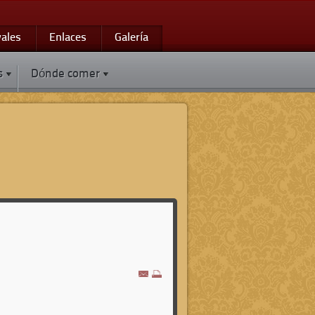
vales
Enlaces
Galería
s
Dónde comer