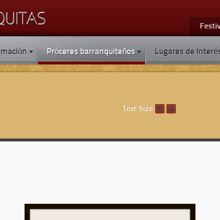
Festi
rmación
Próceres barranquiteños
Lugares de Interé
Text Size