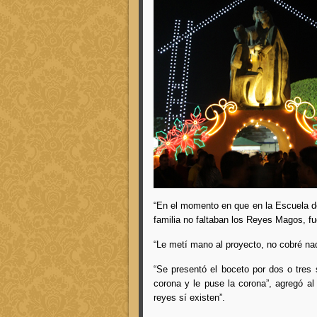
“En el momento en que en la Escuela de
familia no faltaban los Reyes Magos, fu
“Le metí mano al proyecto, no cobré nada
“Se presentó el boceto por dos o tres
corona y le puse la corona”, agregó al
reyes sí existen”.