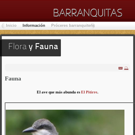
Inicio
Información
Próceres barranquiteños
Lugares de Inter
Flora
y Fauna
Fauna
El ave que más abunda es
El Pitirre
.