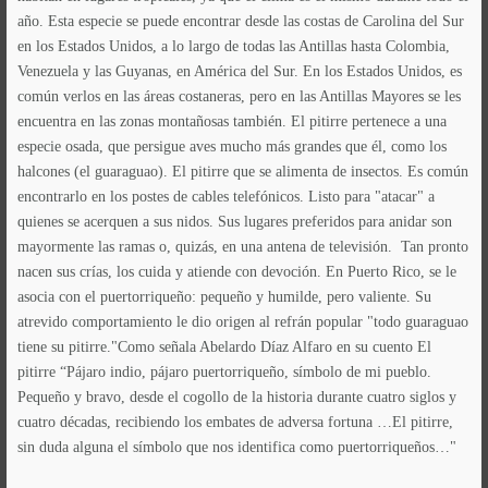
año. Esta especie se puede encontrar desde las costas de Carolina del Sur
en los Estados Unidos, a lo largo de todas las Antillas hasta Colombia,
Venezuela y las Guyanas, en América del Sur. En los Estados Unidos, es
común verlos en las áreas costaneras, pero en las Antillas Mayores se les
encuentra en las zonas montañosas también. El pitirre pertenece a una
especie osada, que persigue aves mucho más grandes que él, como los
halcones (el guaraguao). El pitirre que se alimenta de insectos. Es común
encontrarlo en los postes de cables telefónicos. Listo para "atacar" a
quienes se acerquen a sus nidos. Sus lugares preferidos para anidar son
mayormente las ramas o, quizás, en una antena de televisión. Tan pronto
nacen sus crías, los cuida y atiende con devoción. En Puerto Rico, se le
asocia con el puertorriqueño: pequeño y humilde, pero valiente. Su
atrevido comportamiento le dio origen al refrán popular "todo guaraguao
tiene su pitirre."Como señala Abelardo Díaz Alfaro en su cuento El
pitirre “Pájaro indio, pájaro puertorriqueño, símbolo de mi pueblo.
Pequeño y bravo, desde el cogollo de la historia durante cuatro siglos y
cuatro décadas, recibiendo los embates de adversa fortuna …El pitirre,
sin duda alguna el símbolo que nos identifica como puertorriqueños…"