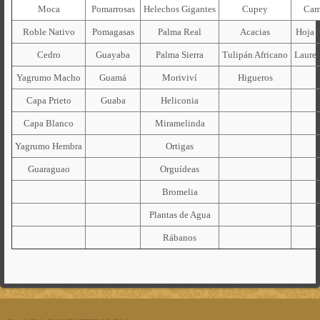
Moca
Pomarrosas
Helechos Gigantes
Cupey
Cam
Roble Nativo
Pomagasas
Palma Real
Acacias
Hoja 
Cedro
Guayaba
Palma Sierra
Tulipán Africano
Laurel
Yagrumo Macho
Guamá
Moriviví
Higueros
Capa Prieto
Guaba
Heliconia
Capa Blanco
Miramelinda
Yagrumo Hembra
Ortigas
Guaraguao
Orguídeas
Bromelia
Plantas de Agua
Rábanos