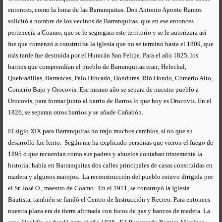
entonces, como la loma de las Barranquitas. Don Antonio Aponte Ramos
solicitó a nombre de los vecinos de Barranquitas que en ese entonces
pertenecía a Coamo, que se le segregara este territorio y se le autorizara así
fue que comenzó a construirse la iglesia que no se terminó hasta el 1809, que
más tarde fue destruida por el Huracán San Felipe. Para el año 1825, los
barrios que comprendían el pueblo de Barranquitas eran; Helechal,
Quebradillas, Barrancas, Palo Hincado, Honduras, Rió Hondo, Comerío Alto,
Comerío Bajo y Orocovis. Ese mismo año se separa de nuestro pueblo a
Orocovis, para formar junto al barrio de Barros lo que hoy es Orocovis. En el
1826, se separan otros barrios y se añade Cañabón.
El siglo XIX para Barranquitas no trajo muchos cambios, si no que su
desarrollo fue lento. Según me ha explicado personas que vieron el fuego de
1895 o que recuerdan como sus padres y abuelos contaban tristemente la
historia; había en Barranquitas dos calles principales de casas construidas en
madera y algunos matojos. La reconstrucción del pueblo estuvo dirigida por
el Sr. José O., maestro de Coamo. En el 1911, se construyó la Iglesia
Bautista, también se fundó el Centro de Instrucción y Recreo. Para entonces
nuestra plaza era de tierra afirmada con focos de gas y bancos de madera. La