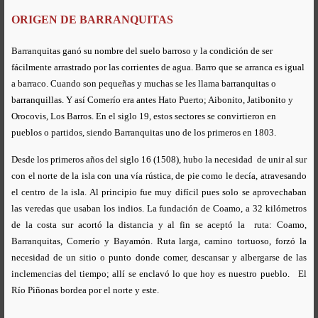
ORIGEN DE BARRANQUITAS
Barranquitas ganó su nombre del suelo barroso y la condición de ser
fácilmente arrastrado por las corrientes de agua. Barro que se arranca es igual
a barraco. Cuando son pequeñas y muchas se les llama barranquitas o
barranquillas. Y así Comerío era antes Hato Puerto; Aibonito, Jatibonito y
Orocovis, Los Barros. En el siglo 19, estos sectores se convirtieron en
pueblos o partidos, siendo Barranquitas uno de los primeros en 1803.
Desde los primeros años del siglo 16 (1508), hubo la necesidad
de unir al sur
con el norte de la isla con una vía rústica, de pie como le decía, atravesando
el centro de la isla. Al principio fue muy difícil pues solo se aprovechaban
las veredas que usaban los indios. La fundación de Coamo, a 32 kilómetros
de la costa sur acortó la distancia y al fin se aceptó la
ruta: Coamo,
Barranquitas, Comerío y Bayamón. Ruta larga, camino tortuoso, forzó la
necesidad de un sitio o punto donde comer, descansar y albergarse de las
inclemencias del tiempo; allí se enclavó lo que hoy es nuestro pueblo.
El
Río Piñonas bordea por el norte y este.