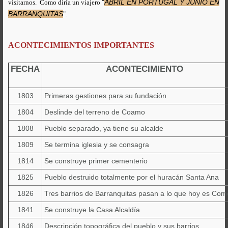
"
ABRIL EN PORTUGAL Y JUNIO EN
visitarnos. Como diría un viajero
BARRANQUITAS
".
ACONTECIMIENTOS IMPORTANTES
FECHA
ACONTECIMIENTO
1803
Primeras gestiones para su fundación
1804
Deslinde del terreno de Coamo
1808
Pueblo separado, ya tiene su alcalde
1809
Se termina iglesia y se consagra
1814
Se construye primer cementerio
1825
Pueblo destruido totalmente por el huracán Santa Ana
1826
Tres barrios de Barranquitas pasan a lo que hoy es Com
1841
Se construye la Casa Alcaldía
1846
Descripción topográfica del pueblo y sus barrios