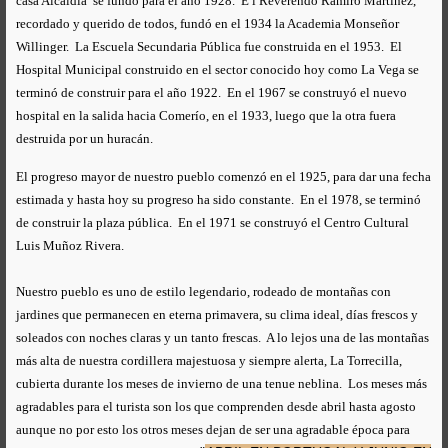
casa Alcaldía se fundó para el año 1928. E l Reverendo Ramiro Martínez,
recordado y querido de todos, fundó en el 1934 la Academia Monseñor
Willinger. La Escuela Secundaria Pública fue construida en el 1953. El
Hospital Municipal construido en el sector conocido hoy como La Vega se
terminó de construir para el año 1922. En el 1967 se construyó el nuevo
hospital en la salida hacia Comerío, en el 1933, luego que la otra fuera
destruida por un huracán.
El progreso mayor de nuestro pueblo comenzó en el 1925, para dar una fecha
estimada y hasta hoy su progreso ha sido constante. En el 1978, se terminó
de construir la plaza pública. En el 1971 se construyó el Centro Cultural
Luis Muñoz Rivera.
Nuestro pueblo es uno de estilo legendario, rodeado de montañas con
jardines que permanecen en eterna primavera, su clima ideal, días frescos y
soleados con noches claras y un tanto frescas. A lo lejos una de las montañas
más alta de nuestra cordillera majestuosa y siempre alerta, La Torrecilla,
cubierta durante los meses de invierno de una tenue neblina. Los meses más
agradables para el turista son los que comprenden desde abril hasta agosto
aunque no por esto los otros meses dejan de ser una agradable época para