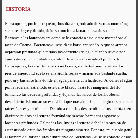
HISTORIA
Barranquitas, pueblo pequeño, hospitalario, rodeado de verdes montañas,
siempre alegre y florido, debe su nombre a la naturaleza de su suelo.
Barranca a las barrancas era como se le conocía a este sector montañoso al
norte de Coamo. Barrancas quiere decir barro arrancado o que se arranca,
depresión profunda que forman las corrientes de agua cuando llueve por
varios días y en cantidades grandes. Donde está ubicado el pueblo de
Barranquitas, la capa de barro sobre la roca, en ciertos puntos rebasa los 30
pies de espesor. El suelo es una arcilla rojiza – anaranjada bastante suelta,
porosa y bastante fina donde en agua penetra con facilidad.
Al correr el agua
por la ladera arrastra todo este barro blando hasta los márgenes del río
formando las cuencas profundas y dejando las raíces de los árboles al
descubierto. El pomaroso es el árbol que más abunda en la región. Este tiene
raíces fuertes y profundas. Debido a éstos los desprendimientos ocurrían en
distintos puntos del terreno formándose muchas barrancas angostas y
bastantes profundas. Calmadas las lluvias el terreno daba la impresión de
estar surcado entre los árboles sin ninguna simetría. Por esto, mi pueblo ganó
el nombre de Barranquitas diminutivo de Barrancas. Así se le conoció desde